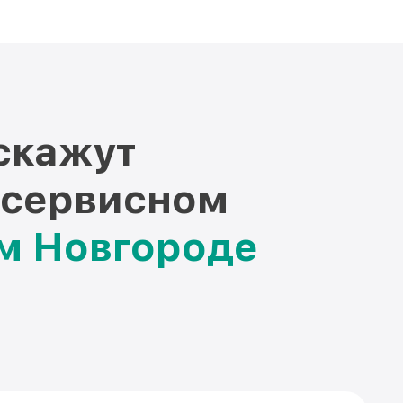
скажут
 сервисном
ем Новгороде