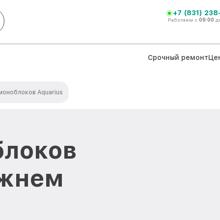
+7 (831) 238
Работаем с
09:00
д
Срочный ремонт
Це
моноблоков Aquarius
блоков
ижнем