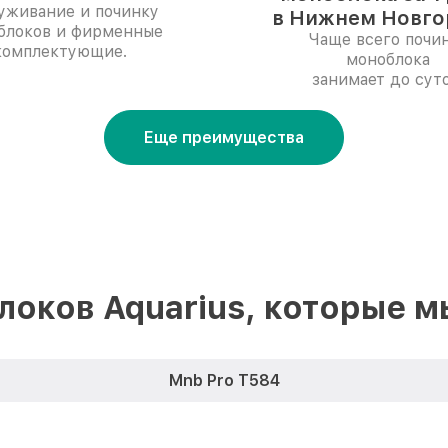
уживание и починку
в Нижнем Новго
блоков и фирменные
Чаще всего почи
комплектующие.
моноблока
занимает до суто
Еще преимущества
оков Aquarius, которые 
Mnb Pro T584